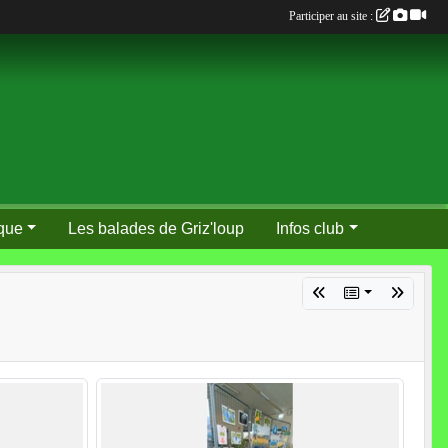
Participer au site :
que
Les balades de Griz'loup
Infos club