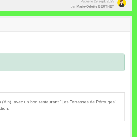
Publié le
29 sept. 2025
par
Marie-Odette BERTHET
(Ain), avec un bon restaurant "Les Terrasses de Pérouges"
tion.