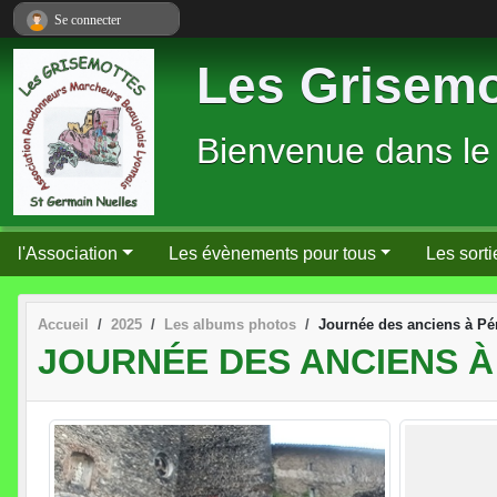
Panneau de gestion des cookies
Se connecter
Les Grisemo
Bienvenue dans le
l'Association
Les évènements pour tous
Les sorti
Accueil
2025
Les albums photos
Journée des anciens à Pé
JOURNÉE DES ANCIENS À