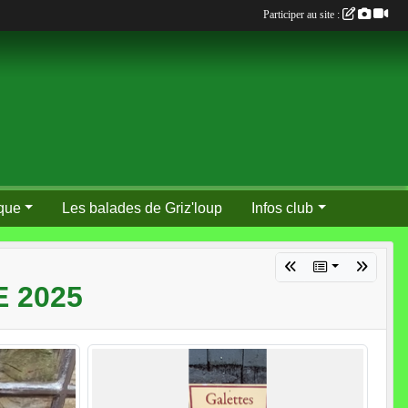
Participer au site :
que
Les balades de Griz'loup
Infos club
 2025