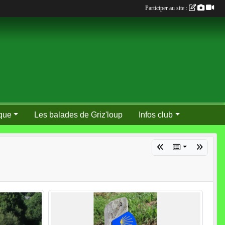
Participer au site :
que
Les balades de Griz'loup
Infos club