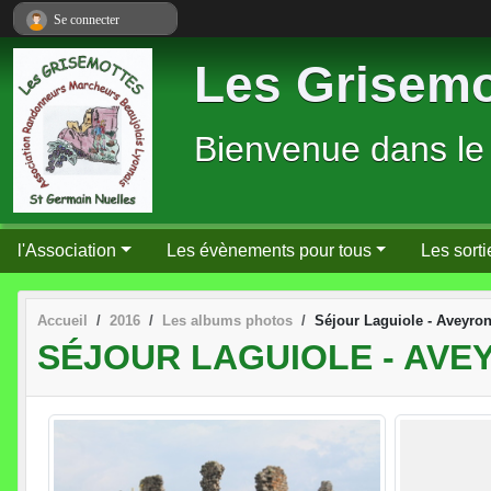
Panneau de gestion des cookies
Se connecter
Les Grisemo
Bienvenue dans le
l'Association
Les évènements pour tous
Les sorti
Accueil
2016
Les albums photos
Séjour Laguiole - Aveyron
SÉJOUR LAGUIOLE - AVEY