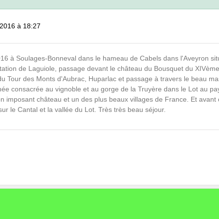
2016 à 18:27
2016 à Soulages-Bonneval dans le hameau de Cabels dans l'Aveyron situ
a station de Laguiole, passage devant le château du Bousquet du XIVèm
u Tour des Monts d'Aubrac, Huparlac et passage à travers le beau mas
e consacrée au vignoble et au gorge de la Truyère dans le Lot au pays
 son imposant château et un des plus beaux villages de France. Et avant d
r le Cantal et la vallée du Lot. Très très beau séjour.