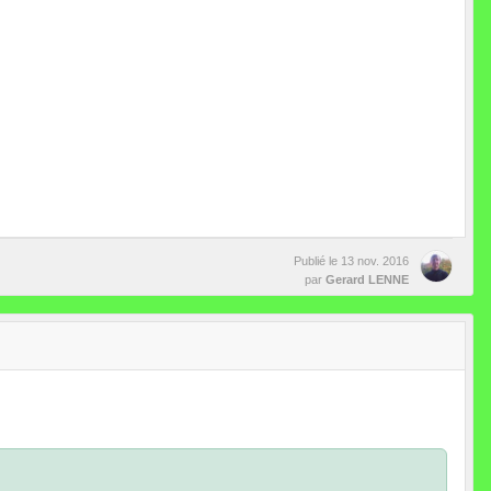
Publié le
13 nov. 2016
par
Gerard LENNE