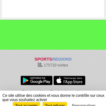
SPORTS
REGIONS
175720
visites
Charte cookies
Gestion des cookies
Ce site utilise des cookies et vous donne le contrôle sur ceux
Informations légales
Signaler un contenu inapproprié
que vous souhaitez activer
Tout accepter
Tout refuser
Personnaliser
Envie de participer ?