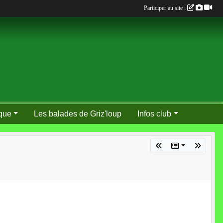
Participer au site :
que
Les balades de Griz'loup
Infos club