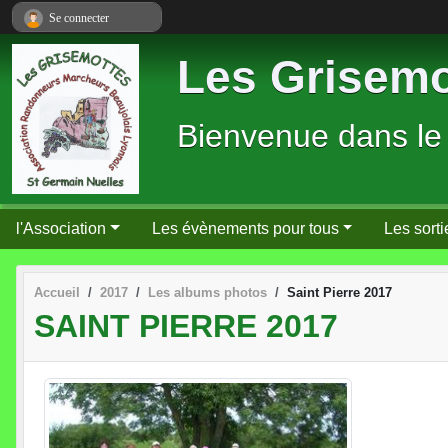
Panneau de gestion des cookies
Se connecter
Les Grisemo
Bienvenue dans le
l'Association
Les évènements pour tous
Les sorti
Accueil
2017
Les albums photos
Saint Pierre 2017
SAINT PIERRE 2017