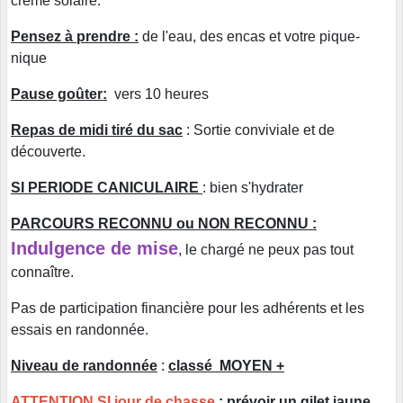
crème solaire.
Pensez à prendre :
de l'eau, des encas et votre pique-
nique
Pause goûter:
vers 10 heures
Repas de midi tiré du sac
: Sortie conviviale et de
découverte.
SI PERIODE CANICULAIRE
: bien s'hydrater
PARCOURS RECONNU ou NON RECONNU :
Indulgence de mise
,
le chargé ne peux pas tout
connaître.
Pas de participation financière pour les adhérents et les
essais en randonnée.
Niveau de randonnée
:
classé MOYEN +
ATTENTION SI jour de chasse
: prévoir un gilet jaune