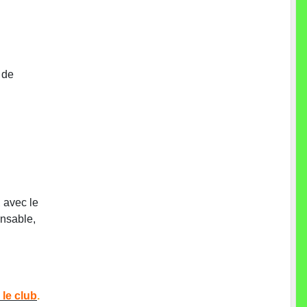
 de
R
avec le
nsable,
le club
.