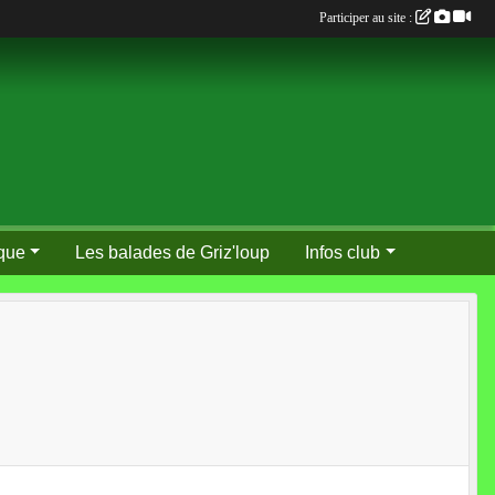
Participer au site :
que
Les balades de Griz'loup
Infos club