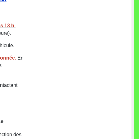
s 13 h.
ure).
hicule.
ndonnée
.
En
s
ntactant
se
onction des