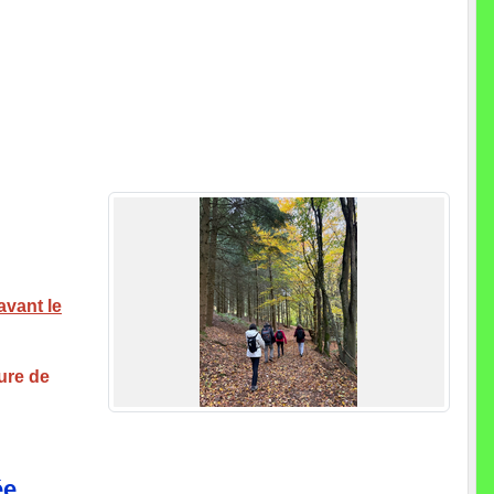
avant le
eure de
ée.