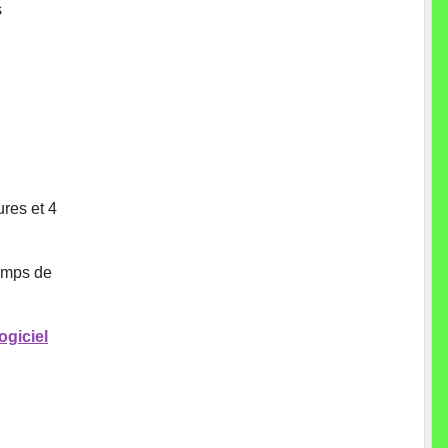
s
ures et 4
temps de
ogiciel