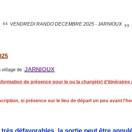
VENDREDI RANDO DECEMBRE 2025 - JARNIOUX
025
JARNIOUX
village de :
ormation de présence pour le ou la chargé(e) d'itinéraires 
ription, si présence sur le lieu de départ un peu avant l'h
rès défavorables, la sortie peut être annul