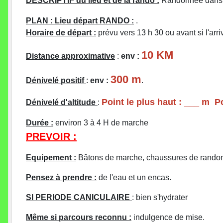
DESCRIPTIF du lieu et de la rando :
Randonnée dans l
PLAN : Lieu départ RANDO :
.
Horaire de départ :
prévu vers 13 h 30 ou avant si l'arri
10 KM
Distance approximative
:
env :
300 m
Dénivelé positif
:
env :
.
Point le plus haut : ___ m Po
Dénivelé d'altitude
:
Durée :
environ 3 à 4 H de marche
PREVOIR :
Equipement :
Bâtons de marche, chaussures de randon
Pensez à prendre :
de l'eau et un encas.
SI PERIODE CANICULAIRE
: bien s'hydrater
Même si parcours reconnu :
indulgence de mise.