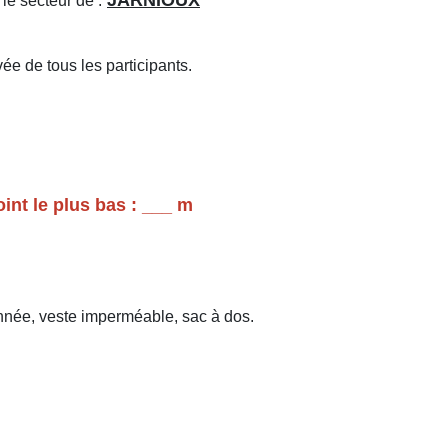
JARNIOUX
e secteur de :
vée de tous les participants.
int le plus bas : ___ m
née, veste imperméable, sac à dos.