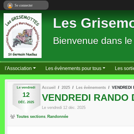
Panneau de gestion des cookies
Se connecter
Les Grisemo
Bienvenue dans le
l'Association
Les évènements pour tous
Les sorti
Accueil
2025
Les évènements
VENDREDI 
Le
vendredi
12
VENDREDI RANDO 
DÉC.
2025
Le
vendredi
12
déc.
2025
Toutes sections
Randonnée