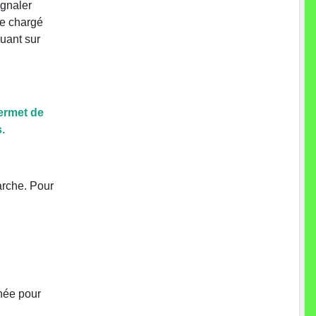
ignaler
le chargé
quant sur
permet de
.
arche. Pour
nnée pour