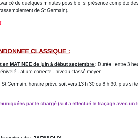
avancé de quelques minutes possible, si présence complète de
e rassemblement de St Germain).
X
NDONNEE CLASSIQUE :
t en MATINEE de juin à début septembre
: Durée : entre 3 he
énivelé - allure correcte - niveau classé moyen.
t Germain, horaire prévu soit vers 13 h 30 ou 8 h 30, plus si 
iquées par le chargé (si il a effectué le traçage avec un l