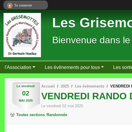
Panneau de gestion des cookies
Se connecter
Les Grisemo
Bienvenue dans le
l'Association
Les évènements pour tous
Les sorti
Accueil
2025
Les évènements
VENDREDI 
Le
vendredi
02
VENDREDI RANDO D
MAI
2025
Le
vendredi
02
mai
2025
Toutes sections
Randonnée