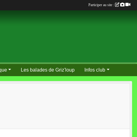
Participer au site :
que
Les balades de Griz'loup
Infos club