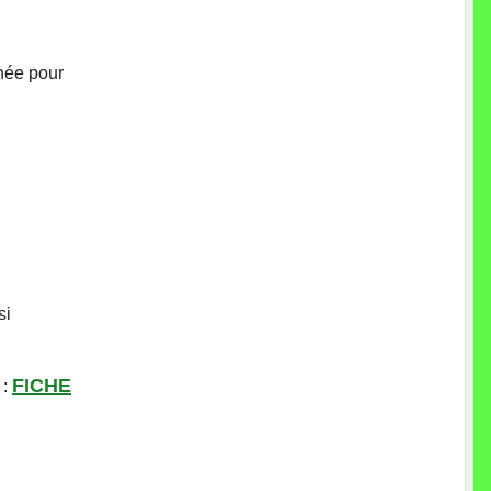
nnée pour
si
FICHE
 :