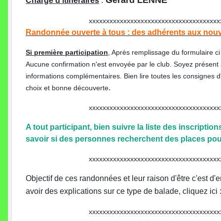
Gérard LENNE
Chargé d'itinéraires
:
xxxxxxxxxxxxxxxxxxxxxxxxxxxxxxxxxxxxxxxxxxx
Randonnée ouverte à tous : des adhérents aux nouv
Si première participation
, Après remplissage du formulaire ci
Aucune confirmation n'est envoyée par le club. Soyez présent 
informations complémentaires. Bien lire toutes les consignes d'o
.
choix et bonne découverte
xxxxxxxxxxxxxxxxxxxxxxxxxxxxxxxxxxxxxxxxxxx
A tout participant, bien suivre la liste des inscriptio
savoir si des personnes recherchent des places pour 
xxxxxxxxxxxxxxxxxxxxxxxxxxxxxxxxxxxxxxxxxxx
Objectif de ces randonnées et leur raison d'être c'est d
avoir des explications sur ce type de balade, cliquez ici
xxxxxxxxxxxxxxxxxxxxxxxxxxxxxxxxxxxxxxxxxxx