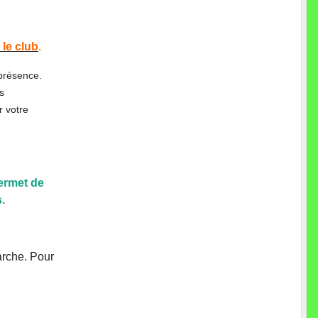
le club
.
 présence.
s
r votre
permet de
.
arche. Pour