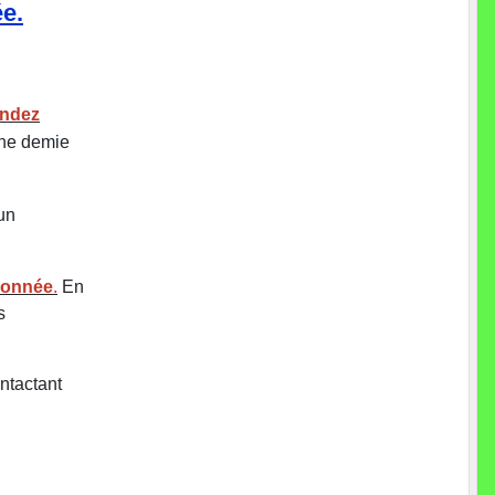
ée.
ndez
une demie
un
ndonnée
.
En
s
ntactant