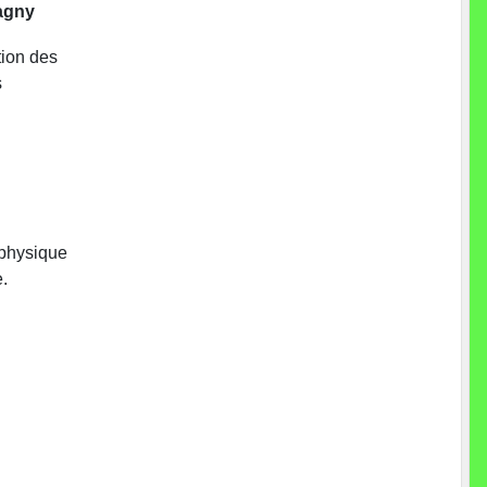
vagny
tion des
s
 physique
.