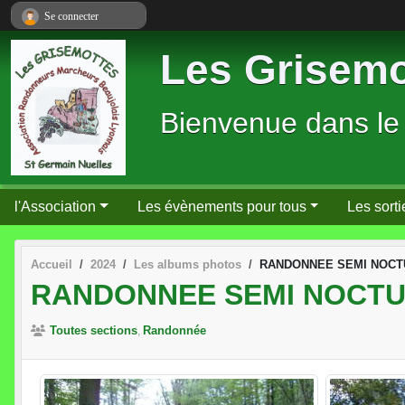
Panneau de gestion des cookies
Se connecter
Les Grisemo
Bienvenue dans le
l'Association
Les évènements pour tous
Les sorti
Accueil
2024
Les albums photos
RANDONNEE SEMI NOCTU
RANDONNEE SEMI NOCTUR
Toutes sections
Randonnée