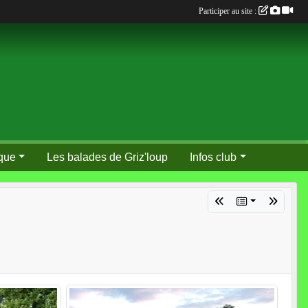
Participer au site :
que
Les balades de Griz'loup
Infos club