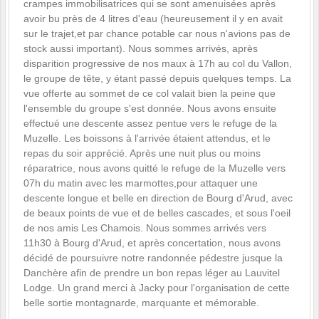
crampes immobilisatrices qui se sont amenuisées après
avoir bu près de 4 litres d'eau (heureusement il y en avait
sur le trajet,et par chance potable car nous n'avions pas de
stock aussi important). Nous sommes arrivés, après
disparition progressive de nos maux à 17h au col du Vallon,
le groupe de tête, y étant passé depuis quelques temps. La
vue offerte au sommet de ce col valait bien la peine que
l'ensemble du groupe s'est donnée. Nous avons ensuite
effectué une descente assez pentue vers le refuge de la
Muzelle. Les boissons à l'arrivée étaient attendus, et le
repas du soir apprécié. Après une nuit plus ou moins
réparatrice, nous avons quitté le refuge de la Muzelle vers
07h du matin avec les marmottes,pour attaquer une
descente longue et belle en direction de Bourg d'Arud, avec
de beaux points de vue et de belles cascades, et sous l'oeil
de nos amis Les Chamois. Nous sommes arrivés vers
11h30 à Bourg d'Arud, et après concertation, nous avons
décidé de poursuivre notre randonnée pédestre jusque la
Danchère afin de prendre un bon repas léger au Lauvitel
Lodge. Un grand merci à Jacky pour l'organisation de cette
belle sortie montagnarde, marquante et mémorable.