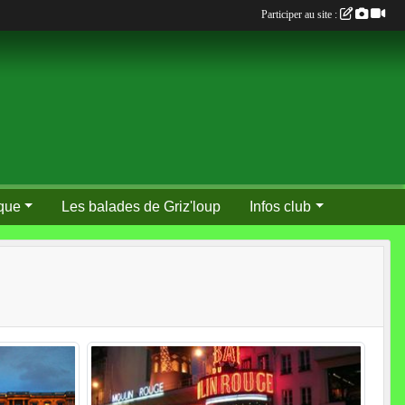
Participer au site :
que
Les balades de Griz'loup
Infos club