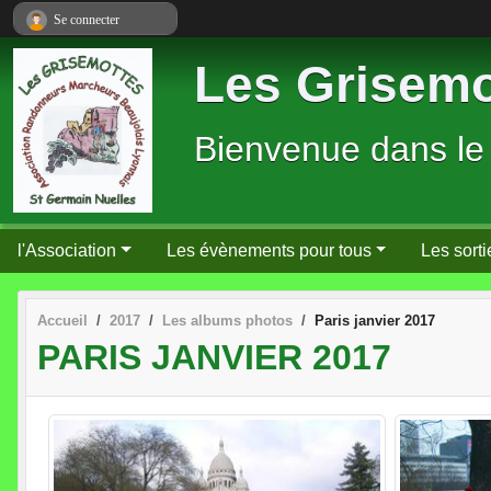
Panneau de gestion des cookies
Se connecter
Les Grisemo
Bienvenue dans le
l'Association
Les évènements pour tous
Les sorti
Accueil
2017
Les albums photos
Paris janvier 2017
PARIS JANVIER 2017