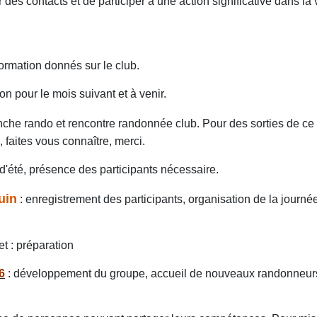
des contacts et de participer à une action significative dans la 
rmation donnés sur le club.
n pour le mois suivant et à venir.
nche rando et rencontre randonnée club. Pour des sorties de ce
aites vous connaître, merci.
été, présence des participants nécessaire.
uin
: enregistrement des participants, organisation de la journé
et : préparation
6
: développement du groupe, accueil de nouveaux randonneur