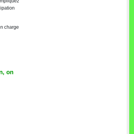
impliquez
ipation
en charge
n, on