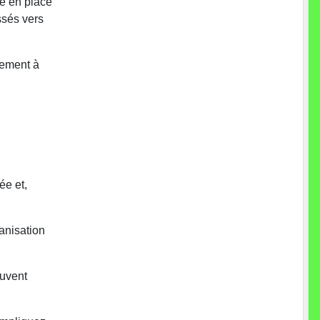
e en place
ssés vers
nement à
ée et,
anisation
euvent