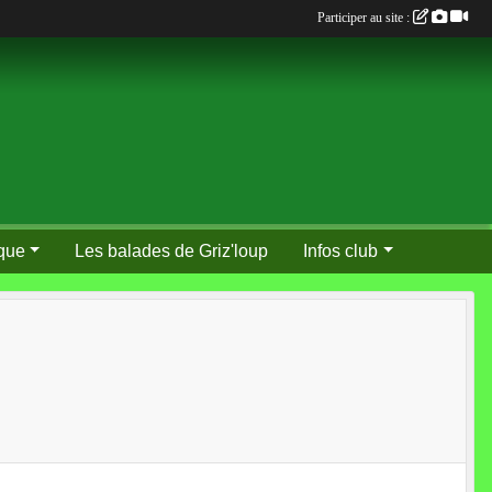
Participer au site :
que
Les balades de Griz'loup
Infos club