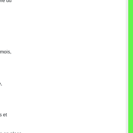
vie du
 mois,
e,
s et