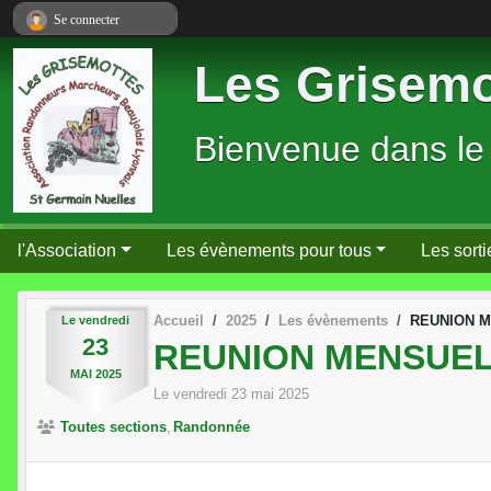
Panneau de gestion des cookies
Se connecter
Les Grisemo
Bienvenue dans le
l'Association
Les évènements pour tous
Les sorti
Accueil
2025
Les évènements
REUNION M
Le
vendredi
23
REUNION MENSUEL
MAI
2025
Le
vendredi
23
mai
2025
Toutes sections
Randonnée