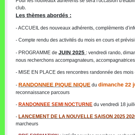
Pour les nouveaux adhérents se sera l'occasion d'établir 
club.
Les thèmes abordés :
- ACCUEIL des nouveaux adhérents, complèments d'info
- Compte rendu des activités du mois en cours et prévisio
JUIN 2025
- PROGRAMME de
: vendredi rando, dima
nous recherchons accompagnateurs, accompagnatrices, f
- MISE EN PLACE des rencontres randonnée des mois d'
RANDONNEE PIQUE NIQUE
dimanche 22 j
-
du
reconnaissance parcours
-
RANDONNEE SEMI NOCTURNE
du vendredi 18 juill
-
LANCEMENT DE LA NOUVELLE SAISON 2025 202
marcheurs