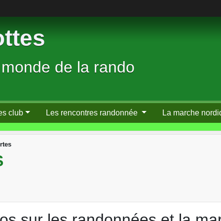
ttes
 monde de la rando
es club
Les rencontres randonnée
La marche nordi
rtes
S
fos sur les randonnées et la ma