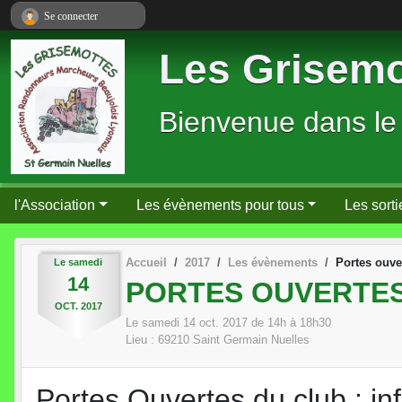
Panneau de gestion des cookies
Se connecter
Les Grisemo
Bienvenue dans le
l'Association
Les évènements pour tous
Les sorti
Accueil
2017
Les évènements
Portes ouve
Le
samedi
14
PORTES OUVERTE
OCT.
2017
Le
samedi
14
oct.
2017
de 14h à 18h30
Lieu :
69210
Saint Germain Nuelles
Portes Ouvertes du club : in