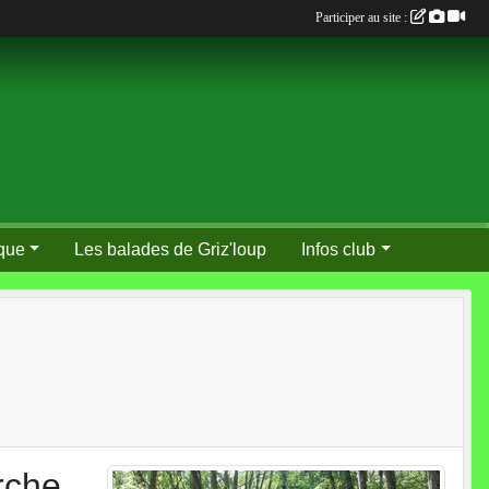
Participer au site :
que
Les balades de Griz'loup
Infos club
rche