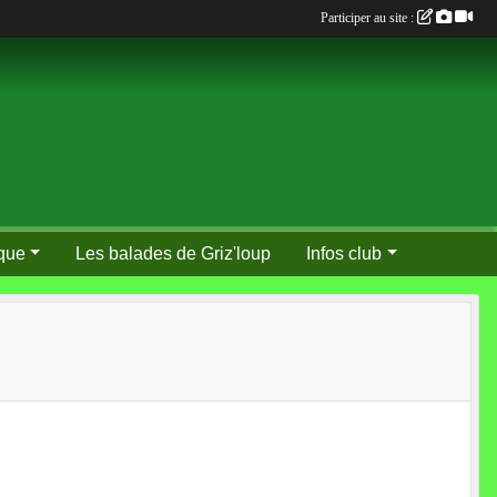
Participer au site :
que
Les balades de Griz'loup
Infos club